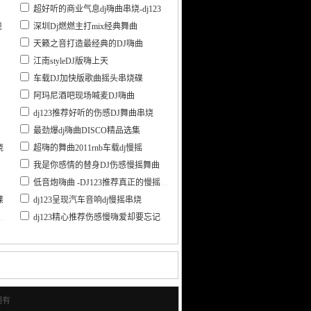
超好听的商业气息dj嗨曲串烧-dj123
烧
深圳Dj燃燃主打mix经典舞曲
天籁之音打造最经典的DJ嗨曲
江南styleDJ版嗨上天
车载DJ加快版歌曲摇头串烧碟
阿玛尼酒吧现场喊麦DJ嗨曲
dj123推荐好听的伤感DJ舞曲串烧
最劲爆dj嗨曲DISCO精品选集
烧
超嗨的舞曲2011rnb车载dj慢摇
我是你感情的替身DJ伤感慢摇舞曲
低音炮嗨曲 -DJ123推荐真正的慢摇舞曲大碟
碟
dj123呈现汽车音响dj慢摇串烧
dj123精心推荐伤感慢嗨爱却要忘记
拥有