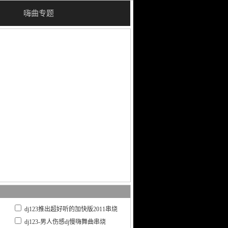
嗨曲专题
dj123推出超好听的加快版2011串烧
dj123-男人伤感dj慢嗨舞曲串烧