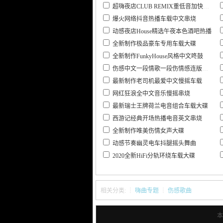
超嗨夜店CLUB REMIX重低音加快嗨曲串烧
爆火网络抖音热播车载中文串烧
动感夜店House精选午夜本色酒吧热播
全新制作极品豪车专用车载大碟
全新制作FunkyHouse风格中文咚鼓
伤感中文一段情歌一段伤情感连版大碟
最新制作老司机最爱中文慢摇车载
网红狂浪全中文音乐慢摇串烧
最新瑞士王牌荷兰电音组合车载大碟
西游记经典开场热播电音英文串烧
全新制作唯美伤情女声大碟
动感节奏幽灵电车抖腿摇头舞曲
2020全新HiFi分轨环绕车载大碟
相关分类: ┆
嗨曲专题
┆
伤感歌曲
本